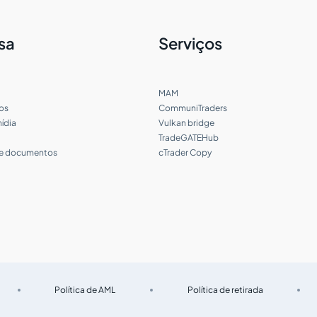
sa
Serviços
MAM
os
CommuniTraders
ídia
Vulkan bridge
TradeGATEHub
 e documentos
cTrader Copy
Política de AML
Política de retirada