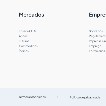
Quais taxas e comissões pagarei por
Mercados
Empre
uma conta Forex e CFDs?
Quais taxas e comissões pagarei por
uma no mercado de ações?
Forex e CFDs
Sobre nós
Ações
Regulament
Futuros
Imprensa e m
Em quais plataformas de negociação
posso abrir uma conta pela Tradeview?
Commodities
Emprego
Índices
Formulários
Quais são as taxas e características dos
contratos futuros na Tradeview
Markets?
Quais tipos de contas estão disponíveis
para negociação Forex, e quais são
suas características?
Termos e condições
Política de privacidade
Quais bolsas estão disponíveis para
negociação de futuros na Tradeview
Markets?