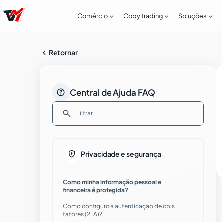



Comércio
Copy trading
Soluções

Retornar

Central de Ajuda FAQ

Como posso abrir uma conta Live com a
Tradeview Markets?

Privacidade e segurança
Guia passo a passo para abrir uma
Como minha informação pessoal e
conta Live com a Tradeview Markets
financeira é protegida?
Como configuro a autenticação de dois
Problemas comuns no processo de
fatores (2FA)?
verificação de identidade