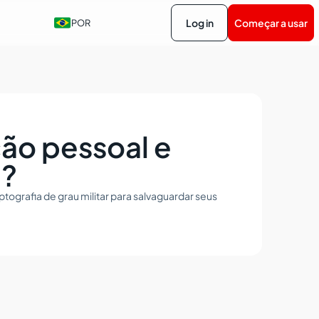
Log in
Começar a usar
POR
ão pessoal e
a?
ografia de grau militar para salvaguardar seus