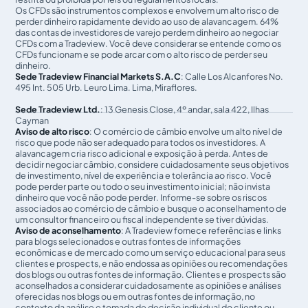
Guia passo a passo para se tornar um Follower
Os CFDs são instrumentos complexos e envolvem um alto risco de
perder dinheiro rapidamente devido ao uso de alavancagem. 64%
das contas de investidores de varejo perdem dinheiro ao negociar
Como faço para copiar/seguir a estratégia de um
Signal provider?
CFDs com a Tradeview. Você deve considerar se entende como os
CFDs funcionam e se pode arcar com o alto risco de perder seu
dinheiro.
Como parar de copiar/seguir a estratégia de um
Sede Tradeview Financial Markets S.A.C
: Calle Los Alcanfores No.
Signal Provider?
495 Int. 505 Urb. Leuro Lima. Lima, Miraflores.
Passo a passo para se tornar um Signal Provider
Sede Tradeview Ltd.
: 13 Genesis Close, 4º andar, sala 422, Ilhas
Cayman
A Tradeview oferece recursos educacionais?
Aviso de alto risco
: O comércio de câmbio envolve um alto nível de
risco que pode não ser adequado para todos os investidores. A
Como minha informação pessoal e financeira é
alavancagem cria risco adicional e exposição à perda. Antes de
protegida?
decidir negociar câmbio, considere cuidadosamente seus objetivos
de investimento, nível de experiência e tolerância ao risco. Você
Como configuro a autenticação de dois fatores
pode perder parte ou todo o seu investimento inicial; não invista
(2FA)?
dinheiro que você não pode perder. Informe-se sobre os riscos
associados ao comércio de câmbio e busque o aconselhamento de
Meus fundos estão segregados para proteção?
um consultor financeiro ou fiscal independente se tiver dúvidas.
Aviso de aconselhamento
: A Tradeview fornece referências e links
para blogs selecionados e outras fontes de informações
A Tradeview Markets é regulamentada?
econômicas e de mercado como um serviço educacional para seus
clientes e prospects, e não endossa as opiniões ou recomendações
dos blogs ou outras fontes de informação. Clientes e prospects são
aconselhados a considerar cuidadosamente as opiniões e análises
oferecidas nos blogs ou em outras fontes de informação, no
contexto da análise e tomada de decisão individual do cliente ou