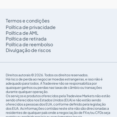
Posso depositar em várias moedas?
Posso financiar minha conta usando Bitcoin?
Como faço para alterar ou redefinir a senha da
Termos e condições
minha conta?
Política de privacidade
Eu já tenho um Gabinete. Como abro uma nova
Política de AML
conta?
Política de retirada
Política de reembolso
Múltiplas contas de trading na Tradeview Markets
Divulgação de riscos
Como posso verificar meu saldo e histórico de
negociações?
O que é o programa Introducing Brokers?
Direitos autorais © 2026. Todos os direitos reservados.
Como posso participar do programa Introducing
Há risco de perda ao negociar moedas estrangeiras, e isso não é
Brokers?
adequado para todos. A Tradeview não se responsabiliza por
quaisquer ganhos ou perdas nas taxas de câmbio ou transações
Posso fazer parceria com a Tradeview como
durante qualquer operação.
afiliado?
Os serviços e produtos oferecidos pela Tradeview Markets não estão
sendo oferecidos nos Estados Unidos (EUA) e não estão sendo
O que é MAM Viewer e como posso usá-lo?
oferecidos a pessoas dos EUA, conforme definido pela legislação
dos EUA. As informações contidas neste site não são direcionadas a
O que é CommuniTraders?
residentes de qualquer país onde a negociação de FX e/ou CFDs seja
restrita ou proibida por leis ou regulamentos locais.