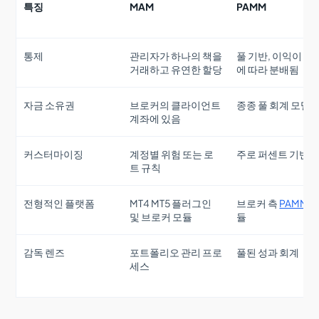
특징
MAM
PAMM
통제
관리자가 하나의 책을
풀 기반, 이익이 지
거래하고 유연한 할당
에 따라 분배됨
자금 소유권
브로커의 클라이언트
종종 풀 회계 모델
계좌에 있음
커스터마이징
계정별 위험 또는 로
주로 퍼센트 기반
트 규칙
전형적인 플랫폼
MT4 MT5 플러그인
브로커 측
PAMM
및 브로커 모듈
듈
감독 렌즈
포트폴리오 관리 프로
풀된 성과 회계
세스