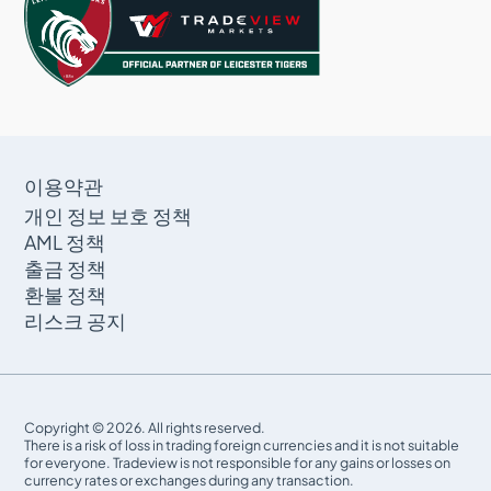
이용약관
개인 정보 보호 정책
AML 정책
출금 정책
환불 정책
리스크 공지
Copyright © 2026. All rights reserved.
There is a risk of loss in trading foreign currencies and it is not suitable
for everyone. Tradeview is not responsible for any gains or losses on
currency rates or exchanges during any transaction.