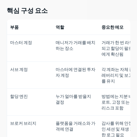
핵심 구성 요소
부품
역할
중요한 메모
마스터 계정
매니저가 거래를 배치
거래가 한 번 라우
하는 장소
되고 할당이 팔로
에게 확산됨
서브 계정
마스터에 연결된 투자
각 계좌는 자체 잔액
자 계정
레버리지 및 보고
를 유지
할당 엔진
누가 얼마를 받을지
방법에는 지분 비율
결정
로트, 고정 또는 균
리스크 포함
브로커 브리지
플랫폼을 거래소와 가
감사를 위해 안정
격에 연결
인 세션 및 재생 가
한 로그 필요