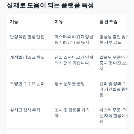
실제로 도움이 되는 플랫폼 특성
기능
이유
잘 된 모습
안정적인 할당 엔진
마스터와 하위 계정을
항상동 충전 및 명
동기화 상태로 유지
한 거부 코드
계정별 리스크 한도
단일 스파이크가 연쇄
팔로워 수준의 지
되기 전에 막습니다
중지 및 마진 보호 
치
투명한 수수료 논리
청구 문제를 줄임
관리 및 성과 수수
가 기간별로 항목
됨
실시간 감사 추적
조사 및 검토를 가속
마스터 주문 ID가 
화
든 자식 할당에 맵
됨