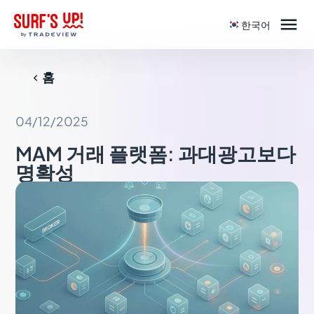

한국어
홈

04/12/2025
MAM 거래 플랫폼: 과대광고보다
명확성