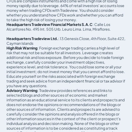
CFDs are complex instruments and come with a high risk of losing
money rapidly due to leverage. 64% of retail investors' accounts lose
money when trading CFDs with Tradeview. You should consider
whether you understand how CFDs work and whether you can afford
to take the high risk of losing your money.
Headquarters Tradeview Financial Markets S.A.C
: Calle Los
Alcanfores No. 495 Int. 505 Urb. Leuro Lima. Lima, Miraflores.
Headquarters Tradeview Ltd.
: 13 Genesis Close, 4th Floor, Suite 422,
Cayman Islands
High Risk Warning
: Foreign exchange trading carries a high level of
risk that may not be suitable for all investors. Leverage creates
additional risk and loss exposure. Before you decide to trade foreign
exchange, carefully consider your investment objectives,
experience level, and risk tolerance. You could lose some or all your
initial investment; do not invest money that you cannot afford to lose.
Educate yourself on the risks associated with foreign exchange
trading and seek advice from an independent financial or tax advisor if
you have any questions.
Advisory Warning
: Tradeview provides references and links to
selected blogs and other sources of economic and market
information as an educational service to its clients and prospects and
does not endorse the opinions or recommendations of the blogs or
other sources of information. Clients and prospects are advised to
carefully consider the opinions and analysis offered in the blogs or
other information sources in the context of the client or prospect's
individual analysis and decision making. None of the blogs or other
sources of information is to be considered as constituting a track