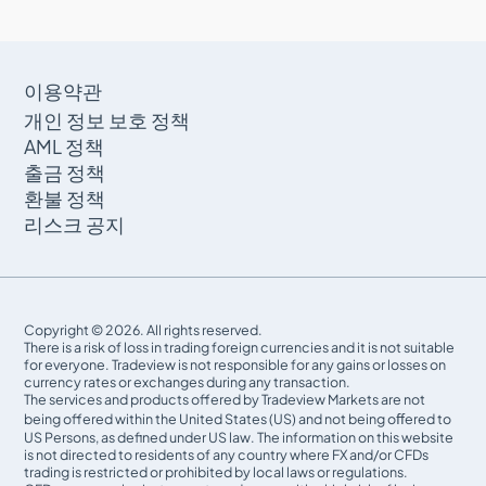
이용약관
개인 정보 보호 정책
AML 정책
출금 정책
환불 정책
리스크 공지
Copyright © 2026. All rights reserved.
There is a risk of loss in trading foreign currencies and it is not suitable
for everyone. Tradeview is not responsible for any gains or losses on
currency rates or exchanges during any transaction.
The services and products offered by Tradeview Markets are not
being offered within the United States (US) and not being oﬀered to
US Persons, as defined under US law. The information on this website
is not directed to residents of any country where FX and/or CFDs
trading is restricted or prohibited by local laws or regulations.