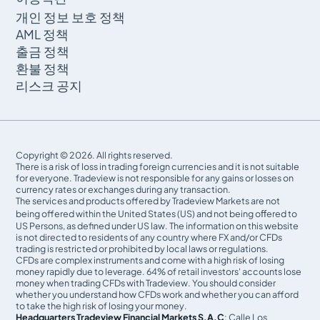
개인 정보 보호 정책
AML 정책
출금 정책
환불 정책
리스크 공지
Copyright © 2026. All rights reserved.
There is a risk of loss in trading foreign currencies and it is not suitable
for everyone. Tradeview is not responsible for any gains or losses on
currency rates or exchanges during any transaction.
The services and products offered by Tradeview Markets are not
being offered within the United States (US) and not being oﬀered to
US Persons, as defined under US law. The information on this website
is not directed to residents of any country where FX and/or CFDs
trading is restricted or prohibited by local laws or regulations.
CFDs are complex instruments and come with a high risk of losing
money rapidly due to leverage. 64% of retail investors' accounts lose
money when trading CFDs with Tradeview. You should consider
whether you understand how CFDs work and whether you can afford
to take the high risk of losing your money.
Headquarters Tradeview Financial Markets S.A.C
: Calle Los