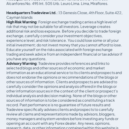
Alcanfores No. 495 Int. 505 Urb. Leuro Lima. Lima, Miraflores.
Headquarters Tradeview Ltd.
: 13 Genesis Close, 4th Floor, Suite 422,
Cayman Islands
High Risk Warning
: Foreign exchange trading carries a high level of
risk that may not be suitable for all investors. Leverage creates
additional risk and loss exposure. Before you decide to trade foreign
exchange, carefully consider your investment objectives,
experience level, and risk tolerance. You could lose some or all your
initial investment; do not invest money that you cannot afford to lose.
Educate yourself on the risks associated with foreign exchange
trading and seek advice from an independent financial or tax advisor if
you have any questions.
Advisory Warning
: Tradeview provides references and links to
selected blogs and other sources of economic and market
information as an educational service to its clients and prospects and
does not endorse the opinions or recommendations of the blogs or
other sources of information. Clients and prospects are advised to
carefully consider the opinions and analysis offered in the blogs or
other information sources in the context of the client or prospect's
individual analysis and decision making. None of the blogs or other
sources of information is to be considered as constituting a track
record. Past performance is no guarantee of future results and
Tradeview specifically advises clients and prospects to carefully
review all claims and representations made by advisors, bloggers,
money managers and system vendors before investing any funds or
opening an account with any Forex dealer. Any news, opinions,
research, data, or other information contained within this website is