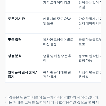
가진 트레이더 강조
선택하는 것이 더 
워짐
토론 게시판
커뮤니티 주도 Q&A
단순한 통계가 아
및 토론
실제 대화에서 배
기
맞춤 할당
복사한 트레이더별로
과도한 노출로부터
예산 설정
보호
성능 분석
승률 및 위험 수준 추
정보에 입각한 의
적
결정 가능
언제든지 일시 중지/
복사 활동에 대한 완
시장이 변동할 경
중지
전한 통제
유연성
이것들은 단순히 기술적 도구가 아니라 대화의 시작점입니다.
이는 거래를 고독한 노력에서 더 상호작용적인 것으로 변화시