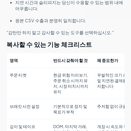
지연 시간과 슬리피지는 당신이 수용할 수 있는 범위 내에
머무릅니다.
원본 CSV 수출과 분명히 일치합니다.
“감탄만 하지 말고 감사할 수 있는 도구를 선택하십시오.”
복사할 수 있는 기능 체크리스트
영역
반드시 갖춰야 할 것
왜 중요한가
주문 티켓
현금 위험 미리보기,
우발적인 크기 초
주문 취소 시까지 유
및 지연된 결제를 
지, 시장 터치시까지
지합니다
유지
브래킷 사전 설정
기본적으로 정지 및
주저함 없이 규율
목표가 부착
깊이 및 테이프
DOM, 마지막 거래,
개장 시 속도와 유