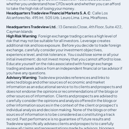
whether you understand how CFDs work and whether you can afford
to take the high risk of losing your money.
Headquarters Tradeview Financial Markets S.A.C
: Calle Los
Alcanfores No. 495 Int. 505 Urb. Leuro Lima. Lima, Miraflores.
Headquarters Tradeview Ltd.
: 13 Genesis Close, 4th Floor, Suite 422,
Cayman Islands
High Risk Warning
: Foreign exchange trading carries a high level of
risk that may not be suitable for all investors. Leverage creates
additional risk and loss exposure. Before you decide to trade foreign
exchange, carefully consider your investment objectives,
experience level, and risk tolerance. You could lose some or all your
initial investment; do not invest money that you cannot afford to lose.
Educate yourself on the risks associated with foreign exchange
trading and seek advice from an independent financial or tax advisor if
you have any questions.
Advisory Warning
: Tradeview provides references and links to
selected blogs and other sources of economic and market
information as an educational service to its clients and prospects and
does not endorse the opinions or recommendations of the blogs or
other sources of information. Clients and prospects are advised to
carefully consider the opinions and analysis offered in the blogs or
other information sources in the context of the client or prospect's
individual analysis and decision making. None of the blogs or other
sources of information is to be considered as constituting a track
record. Past performance is no guarantee of future results and
Tradeview specifically advises clients and prospects to carefully
review all claims and representations made by advisors, bloggers,