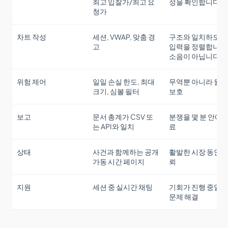
최고 입찰가/최고 요
성을 확인합니다
청가
차트 작성
세션, VWAP, 맞춤 경
구조와 일치하도록
고
입력을 정렬합니다
소음이 아닙니다
위험 제어
일일 손실 한도, 최대
무역뿐 아니라 월
크기, 심볼 필터
보호
보고
문서 총계가 CSV 또
분쟁을 몇 분 안에 
는 API와 일치
료
상태
사건과 함께하는 공개
활발한 시장 동안 
가동 시간 페이지
뢰
지원
세션 중 실시간 채팅
기회가 진행 중일 
문제 해결