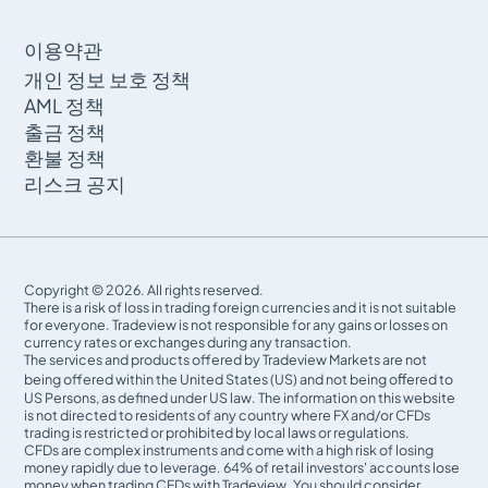
이용약관
개인 정보 보호 정책
AML 정책
출금 정책
환불 정책
리스크 공지
Copyright © 2026. All rights reserved.
There is a risk of loss in trading foreign currencies and it is not suitable
for everyone. Tradeview is not responsible for any gains or losses on
currency rates or exchanges during any transaction.
The services and products offered by Tradeview Markets are not
being offered within the United States (US) and not being oﬀered to
US Persons, as defined under US law. The information on this website
is not directed to residents of any country where FX and/or CFDs
trading is restricted or prohibited by local laws or regulations.
CFDs are complex instruments and come with a high risk of losing
money rapidly due to leverage. 64% of retail investors' accounts lose
money when trading CFDs with Tradeview. You should consider