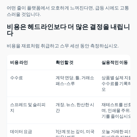
어떤 줄이 플랫폼에서 모호하게 느껴진다면, 급등 시에도 고통
스러울 것입니다.
비용은 헤드라인보다 더 많은 결정을 내립니
다
비용을 재료처럼 취급하고 스무 세션 동안 측정하십시오.
비용 라인
확인할 것
실용적인 이동
수수료
계약 면당, 틀, 거래소
상품별 실제 지불
패스-스루
수수료를 기록하십
오
스프레드 및 슬리피
개장, 뉴스, 한산한 시
재테스트를 선호하
지
간
며, 인쇄물 주위의 
기를 줄이십시오
데이터 요금
1단계 또는 깊이, 미국
오늘 거래한 피드