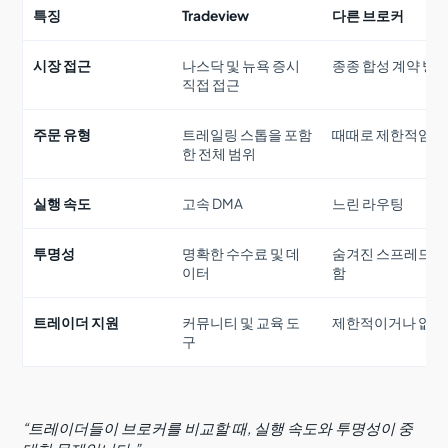
특징
Tradeview
다른 브로커
시장 접근
나스닥 및 뉴욕 증시
종종 합성 계약 방
직접 접근
주문 유형
트레일링 스톱을 포함
때때로 제한적임
한 전체 범위
실행 속도
고속 DMA
느린 라우팅
투명성
명확한 수수료 및 데
숨겨진 스프레드 
이터
함
트레이더 지원
커뮤니티 및 교육 도
제한적이거나 없음
구
“트레이더들이 브로커를 비교할 때, 실행 속도와 투명성이 중