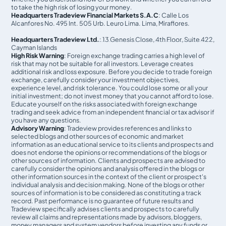
to take the high risk of losing your money.
Headquarters Tradeview Financial Markets S.A.C
: Calle Los
Alcanfores No. 495 Int. 505 Urb. Leuro Lima. Lima, Miraflores.
Headquarters Tradeview Ltd.
: 13 Genesis Close, 4th Floor, Suite 422,
Cayman Islands
High Risk Warning
: Foreign exchange trading carries a high level of
risk that may not be suitable for all investors. Leverage creates
additional risk and loss exposure. Before you decide to trade foreign
exchange, carefully consider your investment objectives,
experience level, and risk tolerance. You could lose some or all your
initial investment; do not invest money that you cannot afford to lose.
Educate yourself on the risks associated with foreign exchange
trading and seek advice from an independent financial or tax advisor if
you have any questions.
Advisory Warning
: Tradeview provides references and links to
selected blogs and other sources of economic and market
information as an educational service to its clients and prospects and
does not endorse the opinions or recommendations of the blogs or
other sources of information. Clients and prospects are advised to
carefully consider the opinions and analysis offered in the blogs or
other information sources in the context of the client or prospect's
individual analysis and decision making. None of the blogs or other
sources of information is to be considered as constituting a track
record. Past performance is no guarantee of future results and
Tradeview specifically advises clients and prospects to carefully
review all claims and representations made by advisors, bloggers,
money managers and system vendors before investing any funds or