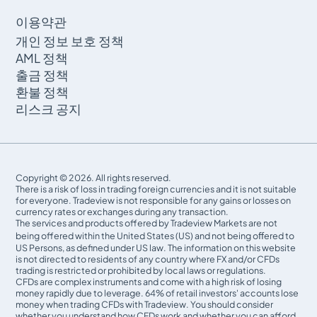
이용약관
개인 정보 보호 정책
AML 정책
출금 정책
환불 정책
리스크 공지
Copyright © 2026. All rights reserved.
There is a risk of loss in trading foreign currencies and it is not suitable
for everyone. Tradeview is not responsible for any gains or losses on
currency rates or exchanges during any transaction.
The services and products offered by Tradeview Markets are not
being offered within the United States (US) and not being oﬀered to
US Persons, as defined under US law. The information on this website
is not directed to residents of any country where FX and/or CFDs
trading is restricted or prohibited by local laws or regulations.
CFDs are complex instruments and come with a high risk of losing
money rapidly due to leverage. 64% of retail investors' accounts lose
money when trading CFDs with Tradeview. You should consider
whether you understand how CFDs work and whether you can afford