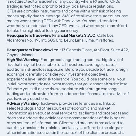
is not directed to residents of any country where FX and/or CFDs
trading is restricted or prohibited by local laws or regulations.
CFDs are complex instruments and come with a high risk of losing
money rapidly due to leverage. 64% of retail investors' accounts lose
money when trading CFDs with Tradeview. You should consider
whether you understand how CFDs work and whether you can afford
to take the high risk of losing your money.
Headquarters Tradeview Financial Markets S.A.C
: Calle Los
Alcanfores No. 495 Int. 505 Urb. Leuro Lima. Lima, Miraflores.
Headquarters Tradeview Ltd.
: 13 Genesis Close, 4th Floor, Suite 422,
Cayman Islands
High Risk Warning
: Foreign exchange trading carries a high level of
risk that may not be suitable for all investors. Leverage creates
additional risk and loss exposure. Before you decide to trade foreign
exchange, carefully consider your investment objectives,
experience level, and risk tolerance. You could lose some or all your
initial investment; do not invest money that you cannot afford to lose.
Educate yourself on the risks associated with foreign exchange
trading and seek advice from an independent financial or tax advisor if
you have any questions.
Advisory Warning
: Tradeview provides references and links to
selected blogs and other sources of economic and market
information as an educational service to its clients and prospects and
does not endorse the opinions or recommendations of the blogs or
other sources of information. Clients and prospects are advised to
carefully consider the opinions and analysis offered in the blogs or
other information sources in the context of the client or prospect's