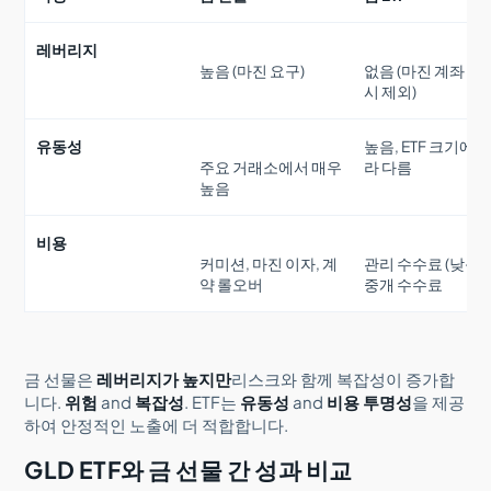
레버리지
높음 (마진 요구)
없음 (마진 계좌 사
시 제외)
유동성
높음, ETF 크기에 
주요 거래소에서 매우
라 다름
높음
비용
커미션, 마진 이자, 계
관리 수수료 (낮음),
약 롤오버
중개 수수료
금 선물은
레버리지가 높지만
리스크와 함께 복잡성이 증가합
니다.
위험
and
복잡성
. ETF는
유동성
and
비용 투명성
을 제공
하여 안정적인 노출에 더 적합합니다.
GLD ETF와 금 선물 간 성과 비교