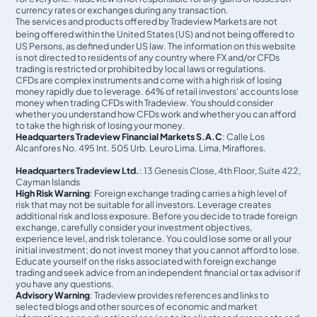
currency rates or exchanges during any transaction.
The services and products offered by Tradeview Markets are not
being offered within the United States (US) and not being oﬀered to
US Persons, as defined under US law. The information on this website
is not directed to residents of any country where FX and/or CFDs
trading is restricted or prohibited by local laws or regulations.
CFDs are complex instruments and come with a high risk of losing
money rapidly due to leverage. 64% of retail investors' accounts lose
money when trading CFDs with Tradeview. You should consider
whether you understand how CFDs work and whether you can afford
to take the high risk of losing your money.
Headquarters Tradeview Financial Markets S.A.C
: Calle Los
Alcanfores No. 495 Int. 505 Urb. Leuro Lima. Lima, Miraflores.
Headquarters Tradeview Ltd.
: 13 Genesis Close, 4th Floor, Suite 422,
Cayman Islands
High Risk Warning
: Foreign exchange trading carries a high level of
risk that may not be suitable for all investors. Leverage creates
additional risk and loss exposure. Before you decide to trade foreign
exchange, carefully consider your investment objectives,
experience level, and risk tolerance. You could lose some or all your
initial investment; do not invest money that you cannot afford to lose.
Educate yourself on the risks associated with foreign exchange
trading and seek advice from an independent financial or tax advisor if
you have any questions.
Advisory Warning
: Tradeview provides references and links to
selected blogs and other sources of economic and market