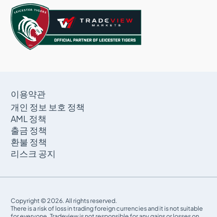
이용약관
개인 정보 보호 정책
AML 정책
출금 정책
환불 정책
리스크 공지
Copyright © 2026. All rights reserved.
There is a risk of loss in trading foreign currencies and it is not suitable
for everyone. Tradeview is not responsible for any gains or losses on