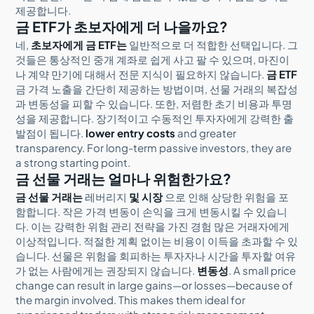
제공합니다.
금 ETF가 초보자에게 더 나을까요?
네,
초보자에게 금 ETF는
일반적으로 더 적합한 선택입니다. 그
것들은 통상적인 중개 계좌로 쉽게 사고 팔 수 있으며, 마진이
나 계약 만기에 대해서 전문 지식이 필요하지 않습니다.
금 ETF
금 가격 노출을 간단히 제공하는 방법이며, 선물 거래의 복잡성
과 변동성을 피할 수 있습니다. 또한, 저렴한 초기 비용과 투명
성을 제공합니다. 장기적이고 수동적인 투자자에게 강력한 출
발점이 됩니다.
lower entry costs
and greater
transparency. For long-term passive investors, they are
a strong starting point.
금 선물 거래는 얼마나 위험한가요?
금 선물 거래는
레버리지
및 시장
으로 인해 상당한 위험을 포
함합니다. 작은 가격 변동이 손익을 크게 변동시킬 수 있습니
다. 이는 강력한 위험 관리 전략을 가진 경험 많은 거래자에게
이상적입니다. 적절한 계획 없이는 비용이 이득을 초과할 수 있
습니다. 선물은 위험을 회피하는 투자자나 시간을 투자할 여유
가 없는 사람에게는 권장되지 않습니다.
변동성
. A small price
change can result in large gains—or losses—because of
the margin involved. This makes them ideal for