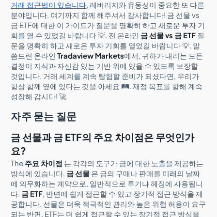
거래 접근법이 있습니다
, 레버리지와 유동성이 중요한 또 다른
분야입니다. 여기까지 함께 해주셔서 감사합니다! 금 선물 vs
금 ETF에 대한 이 가이드가 질문을 명확히 하고 새로운 투자 기
회를 열 수 있었길 바랍니다 💡. 전 온라인
금 선물 vs 금 ETF
질
문을 명확히 하고 새로운 투자 기회를 열었길 바랍니다 💡. 말
씀드린 온라인
Tradaview Markets
에서, 귀하가 내리는 모든
결정이 지식과 자신감 있는 기반 위에 있을 수 있도록 보장할
것입니다. 거래 세계를 계속 탐험할 준비가 되셨다면, 우리가
항상 함께 옆에 있다는 것을 아세요 🛤️. 재정 목표를 향해 계속
성장해 갑시다! 🚀
자주 묻는 질문
금 선물과 금 ETF의 주요 차이점은 무엇인가
요?
The
주요 차이점
는 각각의 도구가 금에 대한 노출을 제공하는
방식에 있습니다.
금 선물
은 금의 구매나 판매를 미래의 날짜
에 의무화하는 계약으로, 일반적으로 투기나 헤징에 사용됩니
다.
금 ETF
, 반면에 쉽게 접근할 수 있고 장기적 접근 방식을 제
공합니다. 선물은 더욱 적극적인 관리와 높은 위험 허용이 요구
되는 반면, ETF는 더 쉽게 접근할 수 있는 장기적 접근 방식을