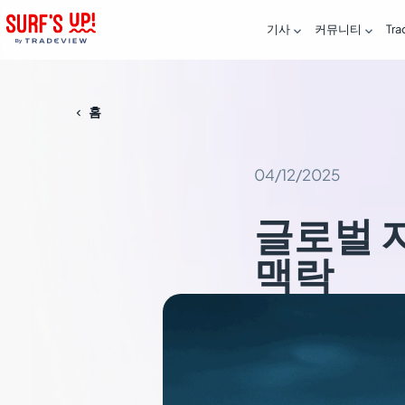
기사
커뮤니티
Tr


홈

04/12/2025
글로벌 
맥락