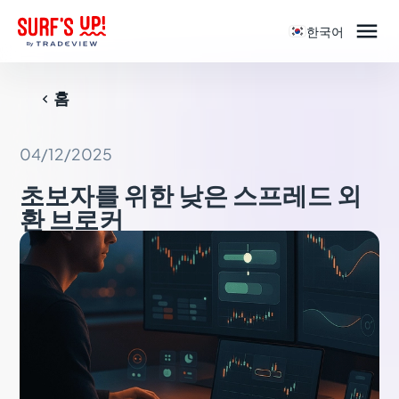

한국어
홈

04/12/2025
초보자를 위한 낮은 스프레드 외
환 브로커