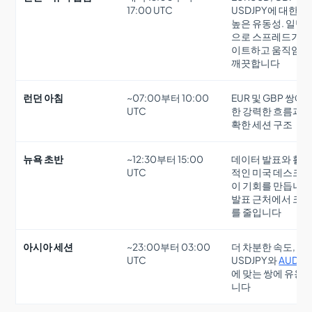
17:00 UTC
USDJPY에 대한 
높은 유동성. 일반
으로 스프레드가 
이트하고 움직임이
깨끗합니다
런던 아침
~07:00부터 10:00
EUR 및 GBP 쌍에 
UTC
한 강력한 흐름과 
확한 세션 구조
뉴욕 초반
~12:30부터 15:00
데이터 발표와 활
UTC
적인 미국 데스크
이 기회를 만듭니다
발표 근처에서 크
를 줄입니다
아시아 세션
~23:00부터 03:00
더 차분한 속도,
UTC
USDJPY와
AUD
인
에 맞는 쌍에 유용
니다