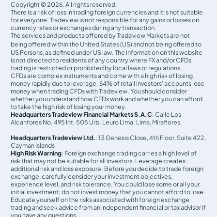
Copyright © 2026. All rights reserved.
There is a risk of loss in trading foreign currencies and it is not suitable
for everyone. Tradeview is not responsible for any gains or losses on
currency rates or exchanges during any transaction.
The services and products offered by Tradeview Markets are not
being offered within the United States (US) and not being oﬀered to
US Persons, as defined under US law. The information on this website
is not directed to residents of any country where FX and/or CFDs
trading is restricted or prohibited by local laws or regulations.
CFDs are complex instruments and come with a high risk of losing
money rapidly due to leverage. 64% of retail investors' accounts lose
money when trading CFDs with Tradeview. You should consider
whether you understand how CFDs work and whether you can afford
to take the high risk of losing your money.
Headquarters Tradeview Financial Markets S.A.C
: Calle Los
Alcanfores No. 495 Int. 505 Urb. Leuro Lima. Lima, Miraflores.
Headquarters Tradeview Ltd.
: 13 Genesis Close, 4th Floor, Suite 422,
Cayman Islands
High Risk Warning
: Foreign exchange trading carries a high level of
risk that may not be suitable for all investors. Leverage creates
additional risk and loss exposure. Before you decide to trade foreign
exchange, carefully consider your investment objectives,
experience level, and risk tolerance. You could lose some or all your
initial investment; do not invest money that you cannot afford to lose.
Educate yourself on the risks associated with foreign exchange
trading and seek advice from an independent financial or tax advisor if
you have any questions.