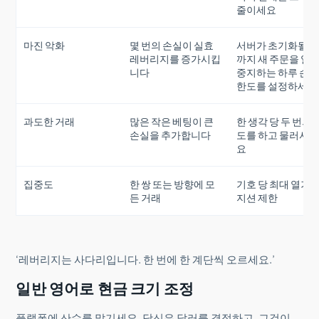
줄이세요
마진 악화
몇 번의 손실이 실효
서버가 초기화될 
레버리지를 증가시킵
까지 새 주문을 일
니다
중지하는 하루 손
한도를 설정하세요
과도한 거래
많은 작은 베팅이 큰
한 생각 당 두 번의 
손실을 추가합니다
도를 하고 물러서
요
집중도
한 쌍 또는 방향에 모
기호 당 최대 열기 
든 거래
지션 제한
‘레버리지는 사다리입니다. 한 번에 한 계단씩 오르세요.’
일반 영어로 현금 크기 조정
플랫폼에 산수를 맡기세요. 당신은 달러를 결정하고, 그것이