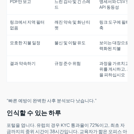
PDF만 보고
느린 감사 및 긴 스레
명세서와 CSV 또
드
API 동등성
링크에서 지역 필터
깨진 약속 및 화난 티
링크 도구에 필터 
없음
켓
축
모호한 지불 일정
불신 및 이탈 유도
보이는 대장으로 
력화된 지불
결과 약속하기
규정 준수 위험
과정을 가르치고, 
위를 게시하고, 과
을 피하십시오
“빠른 예방이 완벽한 사후 분석보다 낫습니다.”
인식할 수 있는 하루
포털을 엽니다. 유럽의 경우 KYC 통과율이 72%이고, 최초 자
금까지의 중위 시간이 38시간입니다. 교육자가 짧은 오피스 아