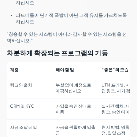
하십시오.
파트너들이 단기적 폭발이 아닌 고객 유지를 가르치도록
하십시오.
“칭송할 수 있는 시스템이 아니라 감사할 수 있는 시스템을 선
택하십시오.”
차분하게 확장되는 프로그램의 기둥
계층
해야 할 일
“좋은”의 모습
링크와 출처
누설 없이 계정으로
UTM 프리셋, 지역
매핑하십시오
딥 링크, 사기 검사
CRM 및 KYC
가입을 승인 상태로
실시간 캡처, 재시
이동
링크, 승인 타이머
자금 조달 레일
자금을 원활하게 입출
현지 방법, 명확한 
금
정, 일일 조정