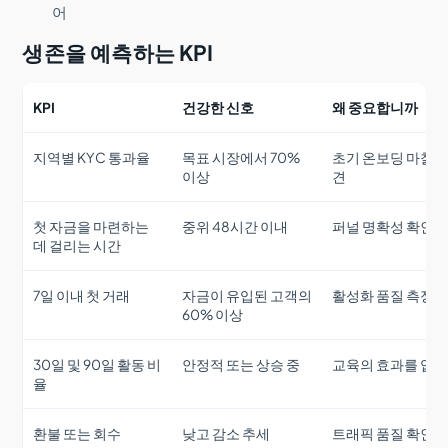
어
생존을 예측하는 KPI
KPI
건강한 신호
왜 중요합니까
지역별 KYC 통과율
목표 시장에서 70%
초기 온보딩 마찰 
이상
견
첫 자금을 마련하는
중위 48시간 이내
퍼널 명확성 확인
데 걸리는 시간
7일 이내 첫 거래
자금이 유입된 고객의
활성화 품질 측정
60% 이상
30일 및 90일 활동 비
안정적 또는 상승 중
교육의 효과를 입
율
환불 또는 회수
낮고 감소 추세
트래픽 품질 확인