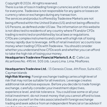
Copyright © 2026. All rights reserved.
There is a risk of loss in trading foreign currencies and it is not suitable
for everyone. Tradeview is not responsible for any gains or losses on
currency rates or exchanges during any transaction.
The services and products offered by Tradeview Markets are not
being offered within the United States (US) and not being oﬀered to
US Persons, as defined under US law. The information on this website
is not directed to residents of any country where FX and/or CFDs
trading is restricted or prohibited by local laws or regulations.
CFDs are complex instruments and come with a high risk of losing
money rapidly due to leverage. 64% of retail investors' accounts lose
money when trading CFDs with Tradeview. You should consider
whether you understand how CFDs work and whether you can afford
to take the high risk of losing your money.
Headquarters Tradeview Financial Markets S.A.C
: Calle Los
Alcanfores No. 495 Int. 505 Urb. Leuro Lima. Lima, Miraflores.
Headquarters Tradeview Ltd.
: 13 Genesis Close, 4th Floor, Suite 422,
Cayman Islands
High Risk Warning
: Foreign exchange trading carries a high level of
risk that may not be suitable for all investors. Leverage creates
additional risk and loss exposure. Before you decide to trade foreign
exchange, carefully consider your investment objectives,
experience level, and risk tolerance. You could lose some or all your
initial investment; do not invest money that you cannot afford to lose.
Educate yourself on the risks associated with foreign exchange
trading and seek advice from an independent financial or tax advisor if