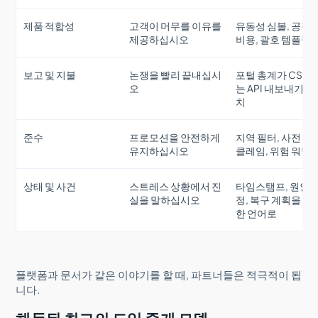
제품 적합성
고객이 머무를 이유를
유동성 심볼, 공정
제공하십시오
비용, 괄호 템플릿
보고 및 지불
논쟁을 빨리 끝내십시
포털 총계가 CSV 
오
는 API 내보내기와
치
준수
프로모션을 안전하게
지역 필터, 사전 승
유지하십시오
클레임, 위험 워딩
상태 및 사건
스트레스 상황에서 진
타임스탬프, 원인, 
실을 말하십시오
정, 복구 계획을 명
한 언어로
플랫폼과 문서가 같은 이야기를 할 때, 파트너들은 적극적이 됩
니다.