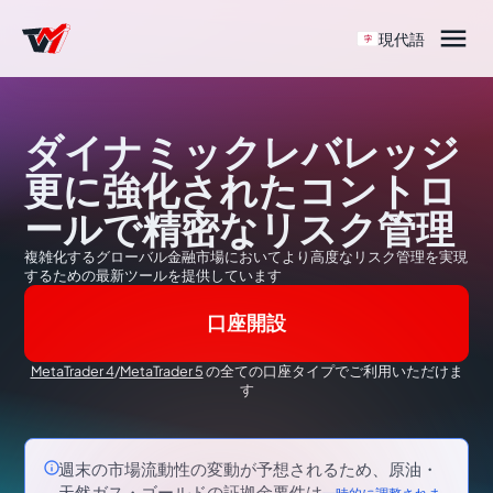

現代語
ダイナミックレバレッジ
更に強化されたコントロ
ールで精密なリスク管理
複雑化するグローバル金融市場においてより高度なリスク管理を実現
するための最新ツールを提供しています
口座開設
MetaTrader 4
/
MetaTrader 5
の全ての口座タイプでご利用いただけま
す

週末の市場流動性の変動が予想されるため、原油・
天然ガス・ゴールドの証拠金要件は