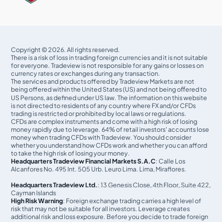
Copyright © 2026. All rights reserved.
There is a risk of loss in trading foreign currencies and it is not suitable
for everyone. Tradeview is not responsible for any gains or losses on
currency rates or exchanges during any transaction.
The services and products offered by Tradeview Markets are not
being offered within the United States (US) and not being oﬀered to
US Persons, as defined under US law. The information on this website
is not directed to residents of any country where FX and/or CFDs
trading is restricted or prohibited by local laws or regulations.
CFDs are complex instruments and come with a high risk of losing
money rapidly due to leverage. 64% of retail investors' accounts lose
money when trading CFDs with Tradeview. You should consider
whether you understand how CFDs work and whether you can afford
to take the high risk of losing your money.
Headquarters Tradeview Financial Markets S.A.C
: Calle Los
Alcanfores No. 495 Int. 505 Urb. Leuro Lima. Lima, Miraflores.
Headquarters Tradeview Ltd.
: 13 Genesis Close, 4th Floor, Suite 422,
Cayman Islands
High Risk Warning
: Foreign exchange trading carries a high level of
risk that may not be suitable for all investors. Leverage creates
additional risk and loss exposure. Before you decide to trade foreign