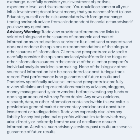
exchange, carefully consider your investment objectives,
experience level, and risk tolerance. You could lose some or all your
initial investment; do not invest money that you cannot afford to lose.
Educate yourself on the risks associated with foreign exchange
trading and seek advice from an independent financial or tax advisor if
you have any questions.
Advisory Warning
: Tradeview provides references and links to
selected blogs and other sources of economic and market
information as an educational service to its clients and prospects and
does not endorse the opinions or recommendations of the blogs or
other sources of information. Clients and prospects are advised to
carefully consider the opinions and analysis offered in the blogs or
other information sources in the context of the client or prospect's
individual analysis and decision making. None of the blogs or other
sources of information is to be considered as constituting a track
record. Past performance is no guarantee of future results and
Tradeview specifically advises clients and prospects to carefully
review all claims and representations made by advisors, bloggers,
money managers and system vendors before investing any funds or
opening an account with any Forex dealer. Any news, opinions,
research, data, or other information contained within this website is
provided as general market commentary and does not constitute
investment or trading advice. Tradeview expressly disclaims any
liability for any lost principal or profits without limitation which may
arise directly or indirectly from the use of or reliance on such
information. As with all such advisory services, past results are never a
guarantee of future results.